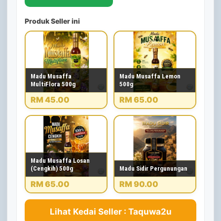
Produk Seller ini
Madu Musaffa
Madu Musaffa Lemon
MultiFlora 500g
500g
RM 45.00
RM 65.00
Madu Musaffa Losan
(Cengkih) 500g
Madu Sidir Pergunungan
RM 65.00
RM 90.00
Lihat Kedai Seller : Taquwa2u