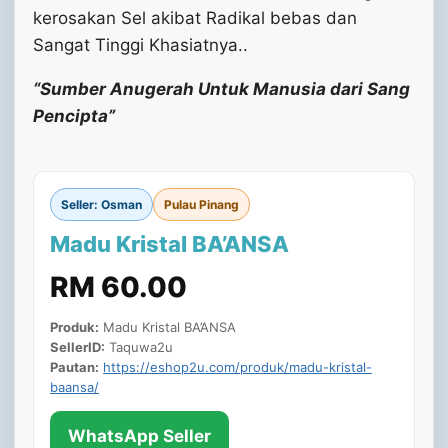
kerosakan Sel akibat Radikal bebas dan
Sangat Tinggi Khasiatnya..
“Sumber Anugerah Untuk Manusia dari Sang
Pencipta”
Seller: Osman
Pulau Pinang
Madu Kristal BA’ANSA
RM 60.00
Produk:
Madu Kristal BA’ANSA
SellerID:
Taquwa2u
Pautan:
https://eshop2u.com/produk/madu-kristal-
baansa/
WhatsApp Seller