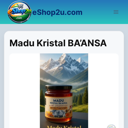
Skip
eShop2u.com
to
content
Madu Kristal BA’ANSA