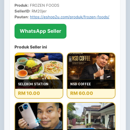
Produk:
FROZEN FOODS
SellerID:
RM20jer
Pautan:
https://eshop2u.com/produk/frozen-foods/
WhatsApp Seller
Produk Seller ini
SELEKOH STATION
NSD COFFEE
RM 10.00
RM 60.00